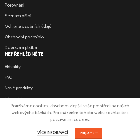
Porovnání
Seznam přání
Ochrana osobních údajů
Obchodní podmínky
Doprava a platba
NEPŘEHLÉDNĚTE
Aktuality
FAQ
Nové produkty
Výprodej
Používáme cookies, abychom zlepšili vaše prostředí na našich
Prodejny
webových stránkách. Procházením tohoto webu souhlasíte s
používáním cookies.
Kontakt
Copyright © 2020 W-SPORT Store s.r.o. | Made with
♥
in Trutnov by
VÍCE INFORMACÍ
eStation.cz
PŘIJMOUT