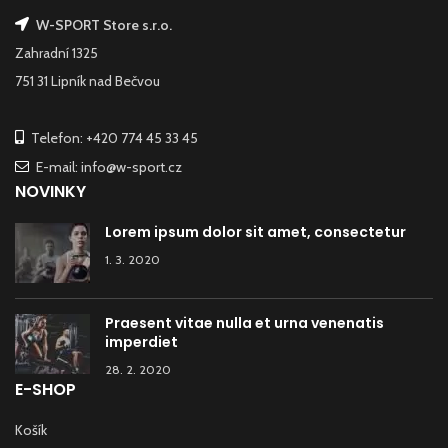
W-SPORT Store s.r.o.
Zahradní 1325
751 31 Lipník nad Bečvou
Telefon: +420 774 45 33 45
E-mail: info@w-sport.cz
NOVINKY
Lorem ipsum dolor sit amet, consectetur
1. 3. 2020
Praesent vitae nulla et urna venenatis
imperdiet
28. 2. 2020
E-SHOP
Košík