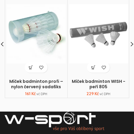
Míček badminton profi –
Míček badminton WISH -
F
nylon červený sada6ks
peří 805
161
Kč
229
Kč
vč DPH
vč DPH