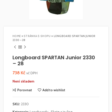
HOME
»
STRÁNKA E-SHOPU
»
LONGBOARD SPARTAN JUNIOR
2330 – 28
Longboard SPARTAN Junior 2330
– 28
738
Kč
vč DPH
Není skladem
Porovnat
Add to wishlist
SKU:
2330
Kategorie:
Longboardy
,
Skate a in-line
,