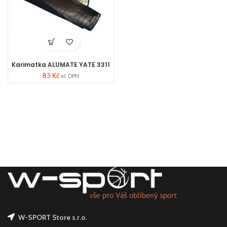
Karimatka ALUMATE YATE 3311
83
Kč
vč DPH
W-SPORT Store s.r.o.