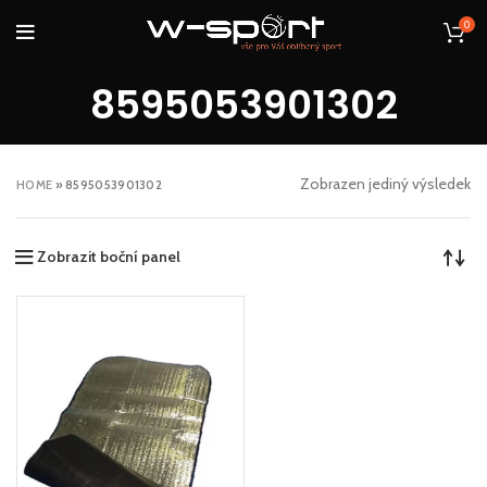
0
8595053901302
Zobrazen jediný výsledek
HOME
»
8595053901302
Zobrazit boční panel