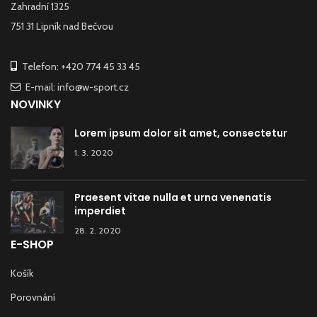
Zahradní 1325
751 31 Lipník nad Bečvou
Telefon: +420 774 45 33 45
E-mail: info@w-sport.cz
NOVINKY
Lorem ipsum dolor sit amet, consectetur
1. 3. 2020
Praesent vitae nulla et urna venenatis
imperdiet
28. 2. 2020
E-SHOP
Košík
Porovnání