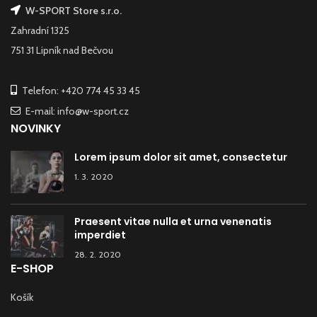
W-SPORT Store s.r.o.
Zahradní 1325
751 31 Lipník nad Bečvou
Telefon: +420 774 45 33 45
E-mail: info@w-sport.cz
NOVINKY
Lorem ipsum dolor sit amet, consectetur
1. 3. 2020
Praesent vitae nulla et urna venenatis
imperdiet
28. 2. 2020
E-SHOP
Košík