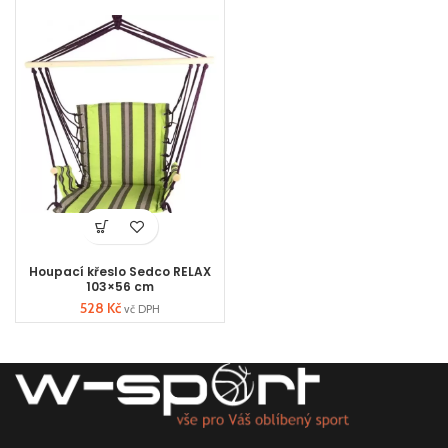
Houpací křeslo Sedco RELAX
103×56 cm
528
Kč
vč DPH