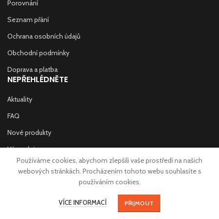
Porovnání
Seznam přání
Ochrana osobních údajů
Obchodní podmínky
Doprava a platba
NEPŘEHLÉDNĚTE
Aktuality
FAQ
Nové produkty
Výprodej
Používáme cookies, abychom zlepšili vaše prostředí na našich
Prodejny
webových stránkách. Procházením tohoto webu souhlasíte s
používáním cookies.
Kontakt
Copyright © 2020 W-SPORT Store s.r.o. | Made with
♥
in Trutnov by
VÍCE INFORMACÍ
eStation.cz
PŘIJMOUT