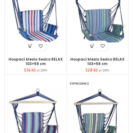
Houpací křeslo Sedco RELAX
Houpací křeslo Sedco RELAX
103×56 cm
103×56 cm
576
Kč
528
Kč
vč DPH
vč DPH
VYPRODÁNO