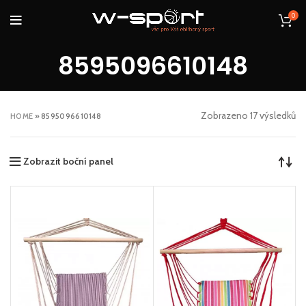
0
8595096610148
Zobrazeno 17 výsledků
HOME
»
8595096610148
Zobrazit boční panel