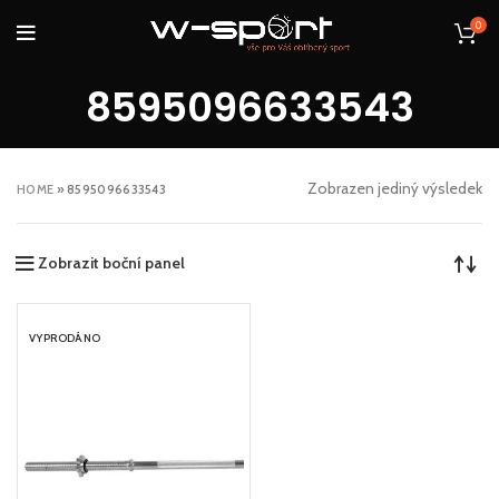
0
8595096633543
Zobrazen jediný výsledek
HOME
»
8595096633543
Zobrazit boční panel
VYPRODÁNO