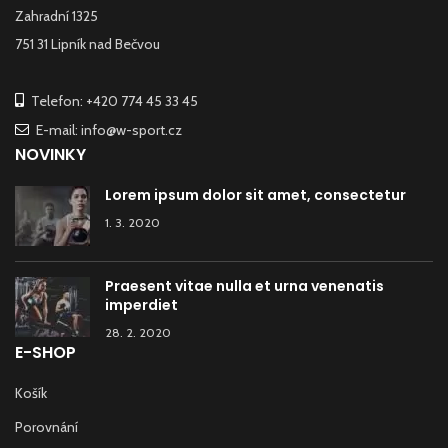
Zahradní 1325
751 31 Lipník nad Bečvou
Telefon: +420 774 45 33 45
E-mail: info@w-sport.cz
NOVINKY
Lorem ipsum dolor sit amet, consectetur
1. 3. 2020
Praesent vitae nulla et urna venenatis
imperdiet
28. 2. 2020
E-SHOP
Košík
Porovnání