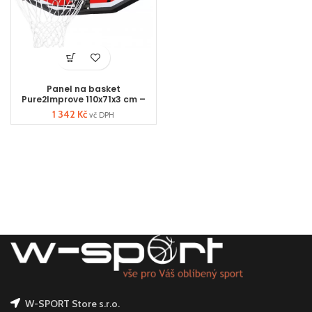
Panel na basket
Pure2Improve 110x71x3 cm –
Outdoor
1 342
Kč
vč DPH
W-SPORT Store s.r.o.