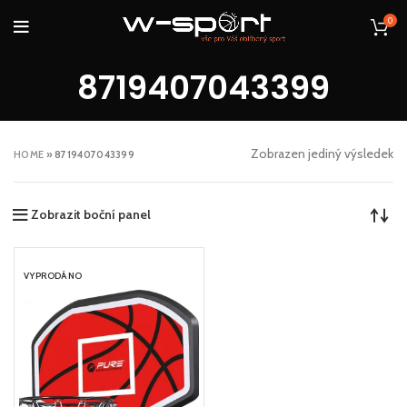
0
8719407043399
Zobrazen jediný výsledek
HOME
»
8719407043399
Zobrazit boční panel
VYPRODÁNO