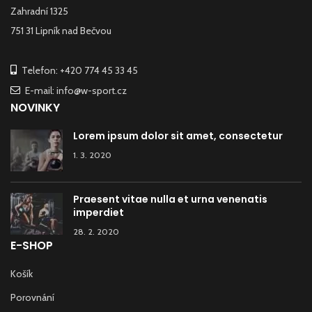
Zahradní 1325
751 31 Lipník nad Bečvou
Telefon: +420 774 45 33 45
E-mail: info@w-sport.cz
NOVINKY
Lorem ipsum dolor sit amet, consectetur
1. 3. 2020
Praesent vitae nulla et urna venenatis
imperdiet
28. 2. 2020
E-SHOP
Košík
Porovnání