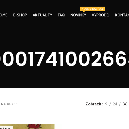
NOVĚ V NABÍDCE
OME
E-SHOP
AKTUALITY
FAQ
NOVINKY
VÝPRODEJ
KONTA
900174100266
Zobrazit
9
24
36
1741002668