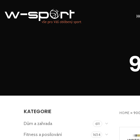
H
KATEGORIE
HOME
»
900
Dům a zahrada
611
Fitness a posilování
1654