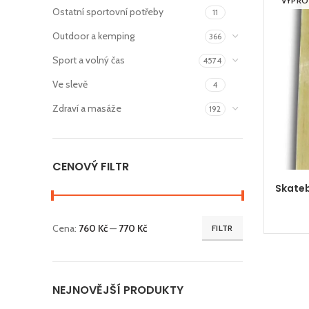
VYPR
Ostatní sportovní potřeby
11
Outdoor a kemping
366
Sport a volný čas
4574
Ve slevě
4
Zdraví a masáže
192
CENOVÝ FILTR
Skate
Cena:
760 Kč
—
770 Kč
FILTR
Minimální
Maximální
cena
cena
NEJNOVĚJŠÍ PRODUKTY