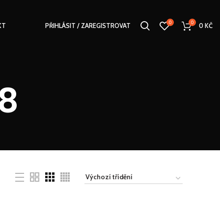
0
0
KT
PŘIHLÁSIT / ZAREGISTROVAT
0
KČ
8