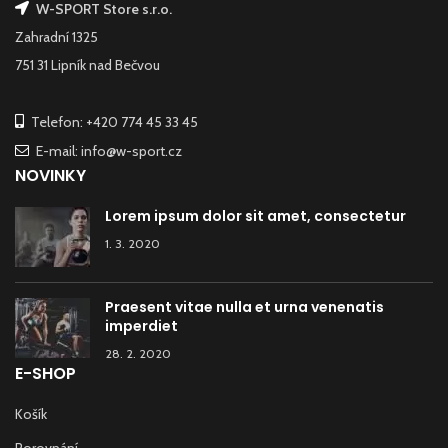
W-SPORT Store s.r.o.
Zahradní 1325
751 31 Lipník nad Bečvou
Telefon: +420 774 45 33 45
E-mail: info@w-sport.cz
NOVINKY
Lorem ipsum dolor sit amet, consectetur
1. 3. 2020
Praesent vitae nulla et urna venenatis
imperdiet
28. 2. 2020
E-SHOP
Košík