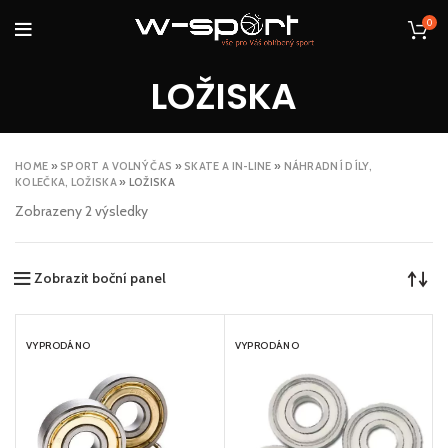
0
LOŽISKA
HOME
»
SPORT A VOLNÝ ČAS
»
SKATE A IN-LINE
»
NÁHRADNÍ DÍLY,
KOLEČKA, LOŽISKA
»
LOŽISKA
Zobrazeny 2 výsledky
Zobrazit boční panel
VYPRODÁNO
VYPRODÁNO