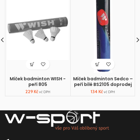
Míček badminton WISH -
Míček badminton Sedco –
peří 805
peří bílé BS2105 doprodej
229
Kč
134
Kč
vč DPH
vč DPH