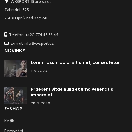
W-SPORT Store s.r.o.
Zahradní 1325
751 31 Lipník nad Bečvou
Telefon: +420 774 45 33 45
E-mail: info@w-sport.cz
NOVINKY
Lorem ipsum dolor sit amet, consectetur
1. 3. 2020
Praesent vitae nulla et urna venenatis
imperdiet
28. 2. 2020
E-SHOP
Košík
Porovnání