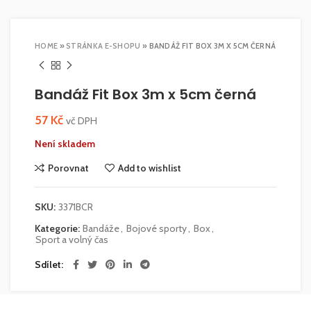
HOME
»
STRÁNKA E-SHOPU
»
BANDÁŽ FIT BOX 3M X 5CM ČERNÁ
Bandáž Fit Box 3m x 5cm černá
57
Kč
vč DPH
Není skladem
Porovnat
Add to wishlist
SKU:
3371BCR
Kategorie:
Bandáže
,
Bojové sporty
,
Box
,
Sport a volný čas
Sdílet