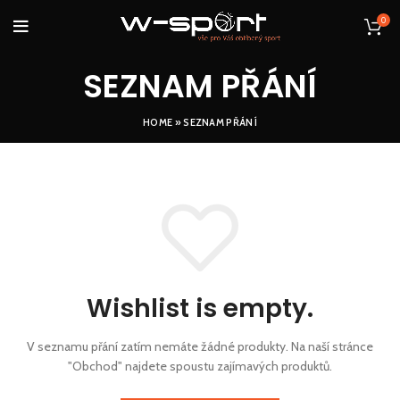
0
SEZNAM PŘÁNÍ
HOME
»
SEZNAM PŘÁNÍ
Wishlist is empty.
V seznamu přání zatím nemáte žádné produkty.
Na naší stránce
"Obchod" najdete spoustu zajímavých produktů.