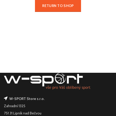
RETURN TO SHOP
W-SPORT Store s.r.o.
Zahradní 1325
751 31 Lipník nad Bečvou