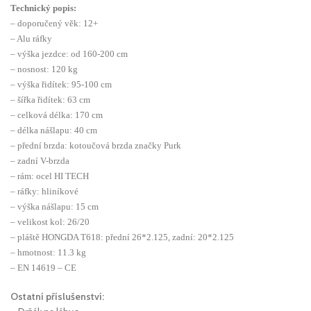
Technický popis:
– doporučený věk: 12+
– Alu ráfky
– výška jezdce: od 160-200 cm
– nosnost: 120 kg
– výška řidítek: 95-100 cm
– šířka řidítek: 63 cm
– celková délka: 170 cm
– délka nášlapu: 40 cm
– přední brzda: kotoučová brzda značky Purk
– zadní V-brzda
– rám: ocel HI TECH
– ráfky: hliníkové
– výška nášlapu: 15 cm
– velikost kol: 26/20
– pláště HONGDA T618: přední 26*2.125, zadní: 20*2.125
– hmotnost: 11.3 kg
– EN 14619 – CE
Ostatní příslušenství: