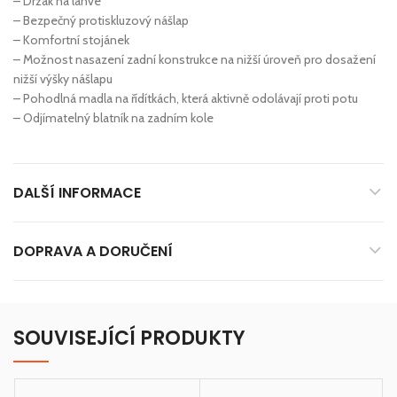
– Držák na láhve
– Bezpečný protiskluzový nášlap
– Komfortní stojánek
– Možnost nasazení zadní konstrukce na nižší úroveň pro dosažení
nižší výšky nášlapu
– Pohodlná madla na řídítkách, která aktivně odolávají proti potu
– Odjímatelný blatník na zadním kole
DALŠÍ INFORMACE
DOPRAVA A DORUČENÍ
SOUVISEJÍCÍ PRODUKTY