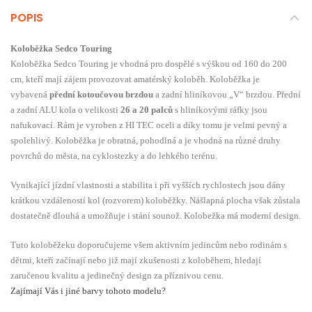
POPIS
Koloběžka Sedco Touring
Koloběžka Sedco Touring je vhodná pro dospělé s výškou od 160 do 200
cm, kteří mají zájem provozovat amatérský koloběh. Koloběžka je
vybavená
přední kotoučovou brzdou
a zadní hliníkovou „V“ brzdou. Přední
a zadní ALU kola o velikosti
26 a 20 palců
s hliníkovými ráfky jsou
nafukovací. Rám je vyroben z HI TEC oceli a díky tomu je velmi pevný a
spolehlivý. Koloběžka je obratná, pohodlná a je vhodná na různé druhy
povrchů do města, na cyklostezky a do lehkého terénu.
Vynikající jízdní vlastnosti a stabilita i při vyšších rychlostech jsou dány
krátkou vzdáleností kol (rozvorem) koloběžky. Nášlapná plocha však zůstala
dostatečně dlouhá a umožňuje i stání sounož. Kolobežka má moderní design.
Tuto koloběžeku doporučujeme všem aktivním jedincům nebo rodinám s
dětmi, kteří začínají nebo již mají zkušenosti z koloběhem, hledají
zaručenou kvalitu a jedinečný design za příznivou cenu.
Zajímají Vás i jiné barvy tohoto modelu?