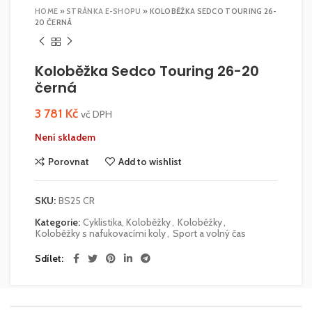
HOME
»
STRÁNKA E-SHOPU
»
KOLOBĚŽKA SEDCO TOURING 26-
20 ČERNÁ
Koloběžka Sedco Touring 26-20
černá
3 781
Kč
vč DPH
Není skladem
Porovnat
Add to wishlist
SKU:
BS25 CR
Kategorie:
Cyklistika, Koloběžky
,
Koloběžky
,
Koloběžky s nafukovacími koly
,
Sport a volný čas
Sdílet