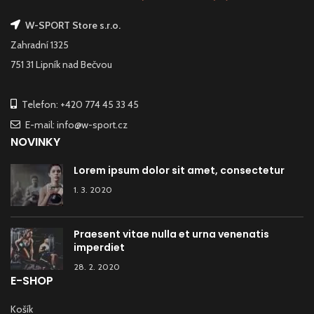
W-SPORT Store s.r.o.
Zahradní 1325
751 31 Lipník nad Bečvou
Telefon: +420 774 45 33 45
E-mail: info@w-sport.cz
NOVINKY
Lorem ipsum dolor sit amet, consectetur
1. 3. 2020
Praesent vitae nulla et urna venenatis
imperdiet
28. 2. 2020
E-SHOP
Košík