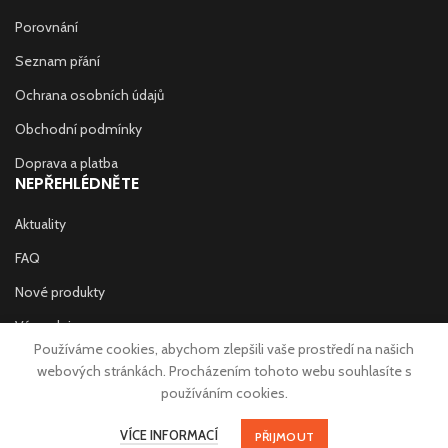
Porovnání
Seznam přání
Ochrana osobních údajů
Obchodní podmínky
Doprava a platba
NEPŘEHLÉDNĚTE
Aktuality
FAQ
Nové produkty
Výprodej
Používáme cookies, abychom zlepšili vaše prostředí na našich
Prodejny
webových stránkách. Procházením tohoto webu souhlasíte s
používáním cookies.
Kontakt
Copyright © 2020 W-SPORT Store s.r.o. | Made with
♥
in Trutnov by
VÍCE INFORMACÍ
eStation.cz
PŘIJMOUT