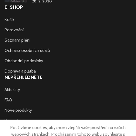
28. 2. 2020
E-SHOP
Košík
Porovnání
Seznam přání
Ochrana osobních údajů
Obchodní podmínky
Doprava a platba
NEPŘEHLÉDNĚTE
Aktuality
FAQ
Nové produkty
Výprodej
Používáme cookies, abychom zlepšili vaše prostředí na našich
Prodejny
webových stránkách. Procházením tohoto webu souhlasíte s