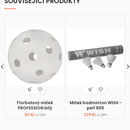
SOUVISEJÍCÍ PRODUKTY
Florbalový míček
Míček badminton WISH -
PROFESSION bílý
peří 805
30
Kč
229
Kč
vč DPH
vč DPH