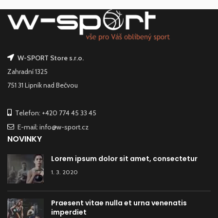
W-SPORT Store s.r.o.
Zahradní 1325
751 31 Lipník nad Bečvou
Telefon: +420 774 45 33 45
E-mail: info@w-sport.cz
NOVINKY
Lorem ipsum dolor sit amet, consectetur
1. 3. 2020
Praesent vitae nulla et urna venenatis
imperdiet