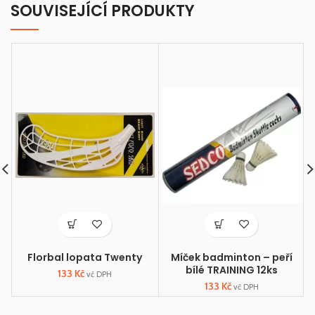
SOUVISEJÍCÍ PRODUKTY
Florbal lopata Twenty
Míček badminton – peří
bílé TRAINING 12ks
133
Kč
vč DPH
133
Kč
vč DPH