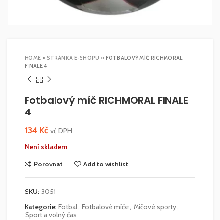
HOME
»
STRÁNKA E-SHOPU
»
FOTBALOVÝ MÍČ RICHMORAL
FINALE 4
Fotbalový míč RICHMORAL FINALE
4
134
Kč
vč DPH
Není skladem
Porovnat
Add to wishlist
SKU:
3051
Kategorie:
Fotbal
,
Fotbalové míče
,
Míčové sporty
,
Sport a volný čas