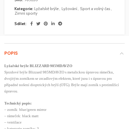
Kategorie:
Lyžařské brýle
,
Lyžování
,
Sport a volný čas
,
Zimní sporty
Sdílet
POPIS
Lyžařské brýle BLIZZARD 985MDAVZO
Sjezdové brýle Blizzard 985MDAVZO s metalickou úpravou rámečku,
dvojitým zorníkem se zrcadlovým efektem, které jsou i s úpravou pro
případné nošení dioptrických brýlí (OTG). Brýle mají zorník s protimlžící
úpravou.
Technický popis:
– zorník: blue/green mirror
– rámeček: black matt
– ventilace
– kategorie zorníku: 3