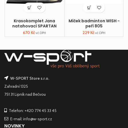
Krasokomplet Jana
Míček badminton WISH -
F
natahovací SPARTAN
peří 805
670
Kč
229
Kč
vč DPH
vč DPH
W-SPORT Store s.r.o.
Zahradní 1325
751 31 Lipník nad Bečvou
Telefon: +420 774 45 33 45
E-mail: info@w-sport.cz
NOVINKY