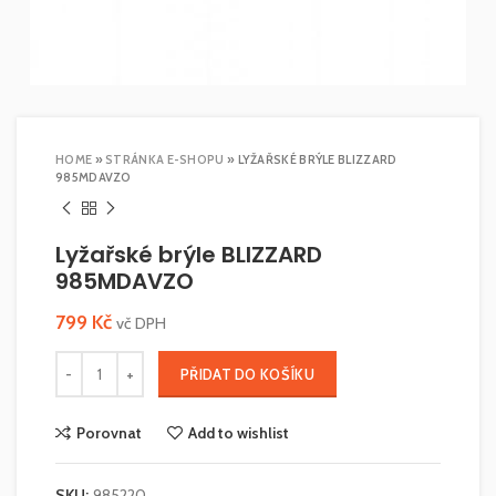
HOME
»
STRÁNKA E-SHOPU
»
LYŽAŘSKÉ BRÝLE BLIZZARD
985MDAVZO
Lyžařské brýle BLIZZARD
985MDAVZO
799
Kč
vč DPH
PŘIDAT DO KOŠÍKU
Porovnat
Add to wishlist
SKU:
985220