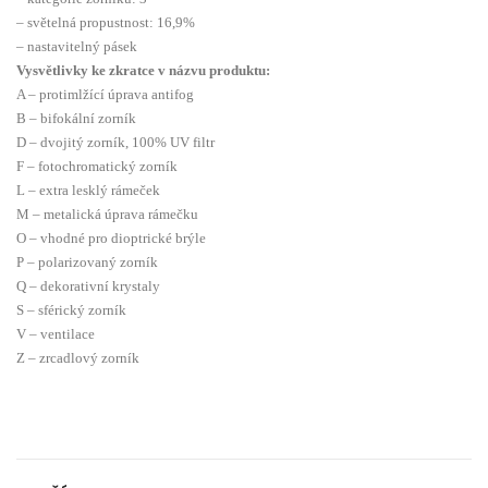
– světelná propustnost: 16,9%
– nastavitelný pásek
Vysvětlivky ke zkratce v názvu produktu:
A – protimlžící úprava antifog
B – bifokální zorník
D – dvojitý zorník, 100% UV filtr
F – fotochromatický zorník
L – extra lesklý rámeček
M – metalická úprava rámečku
O – vhodné pro dioptrické brýle
P – polarizovaný zorník
Q – dekorativní krystaly
S – sférický zorník
V – ventilace
Z – zrcadlový zorník