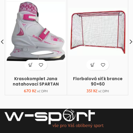
Krasokomplet Jana
Florbalová síť k brance
natahovací SPARTAN
90×60
670
Kč
351
Kč
vč DPH
vč DPH