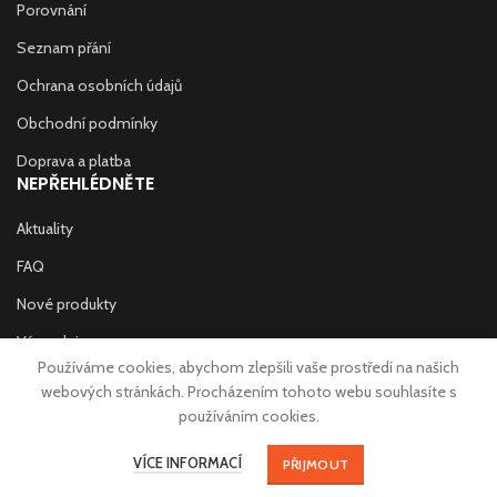
Porovnání
Seznam přání
Ochrana osobních údajů
Obchodní podmínky
Doprava a platba
NEPŘEHLÉDNĚTE
Aktuality
FAQ
Nové produkty
Výprodej
Používáme cookies, abychom zlepšili vaše prostředí na našich
Prodejny
webových stránkách. Procházením tohoto webu souhlasíte s
používáním cookies.
Kontakt
Copyright © 2020 W-SPORT Store s.r.o. | Made with
♥
in Trutnov by
VÍCE INFORMACÍ
eStation.cz
PŘIJMOUT