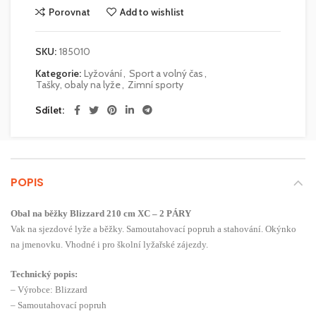
Porovnat
Add to wishlist
SKU:
185010
Kategorie:
Lyžování
,
Sport a volný čas
,
Tašky, obaly na lyže
,
Zimní sporty
Sdílet
POPIS
Obal na běžky Blizzard 210 cm XC – 2 PÁRY
Vak na sjezdové lyže a běžky. Samoutahovací popruh a stahování. Okýnko
na jmenovku. Vhodné i pro školní lyžařské zájezdy.
Technický popis:
– Výrobce: Blizzard
– Samoutahovací popruh