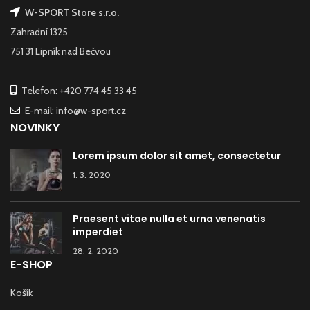
W-SPORT Store s.r.o.
Zahradní 1325
751 31 Lipník nad Bečvou
Telefon: +420 774 45 33 45
E-mail: info@w-sport.cz
NOVINKY
Lorem ipsum dolor sit amet, consectetur
1. 3. 2020
Praesent vitae nulla et urna venenatis
imperdiet
28. 2. 2020
E-SHOP
Košík