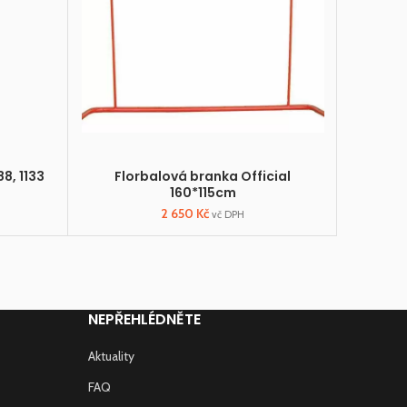
8, 1133
Florbalová branka Official
Míček
160*115cm
2 650
Kč
vč DPH
NEPŘEHLÉDNĚTE
Aktuality
FAQ