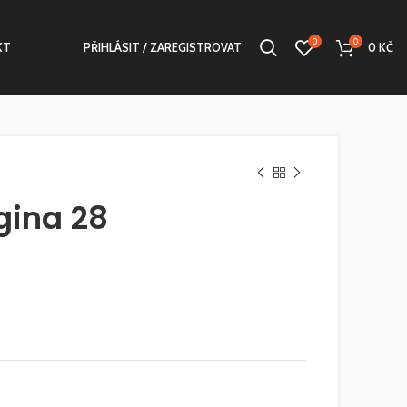
0
0
KT
PŘIHLÁSIT / ZAREGISTROVAT
0
KČ
gina 28