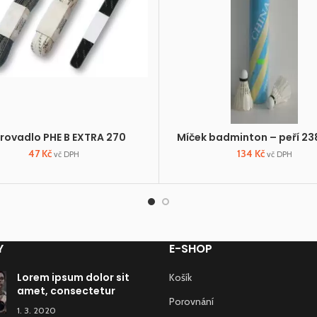
rovadlo PHE B EXTRA 270
Míček badminton – peří 238
47
Kč
134
Kč
vč DPH
vč DPH
Y
E-SHOP
Lorem ipsum dolor sit
Košík
amet, consectetur
Porovnání
1. 3. 2020