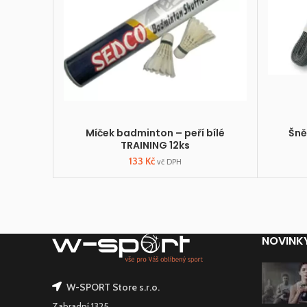
Míček badminton – peří bílé
Šně
TRAINING 12ks
133
Kč
vč DPH
NOVINK
W-SPORT Store s.r.o.
Zahradní 1325