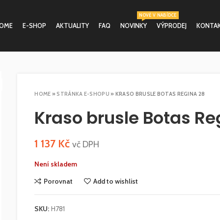
NOVĚ V NABÍDCE
OME
E-SHOP
AKTUALITY
FAQ
NOVINKY
VÝPRODEJ
KONTA
HOME
»
STRÁNKA E-SHOPU
»
KRASO BRUSLE BOTAS REGINA 28
Kraso brusle Botas Re
1 137
Kč
vč DPH
Není skladem
Porovnat
Add to wishlist
SKU:
H781