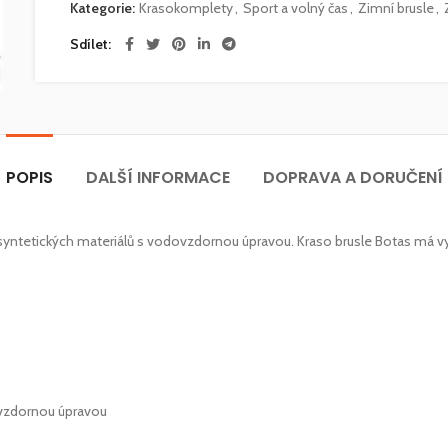
Kategorie:
Krasokomplety
,
Sport a volný čas
,
Zimní brusle
,
Sdílet
POPIS
DALŠÍ INFORMACE
DOPRAVA A DORUČENÍ
yntetických materiálů s vodovzdornou úpravou. Kraso brusle Botas má vyztu
ovzdornou úpravou