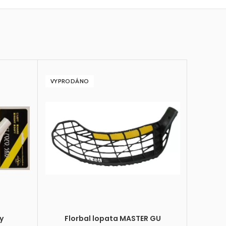
VYPRODÁNO
y
Florbal lopata MASTER GU
Flor