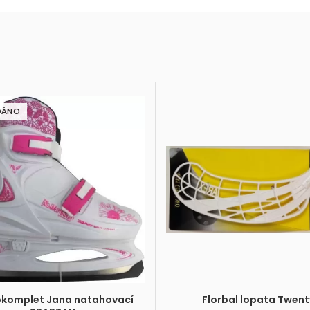
DÁNO
okomplet Jana natahovací
Florbal lopata Twent