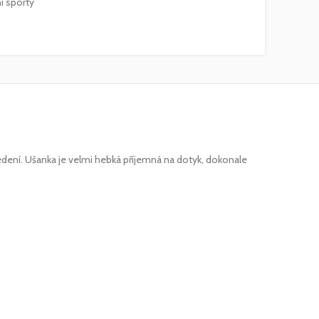
í sporty
edení.
Ušanka je velmi hebká příjemná na dotyk
, dokonale