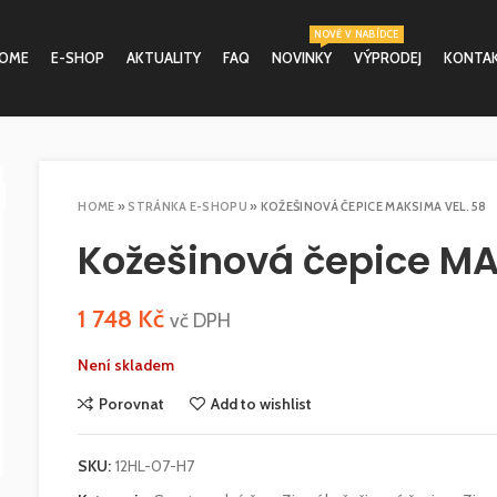
NOVĚ V NABÍDCE
OME
E-SHOP
AKTUALITY
FAQ
NOVINKY
VÝPRODEJ
KONTA
HOME
»
STRÁNKA E-SHOPU
»
KOŽEŠINOVÁ ČEPICE MAKSIMA VEL. 58
Kožešinová čepice MA
1 748
Kč
vč DPH
Není skladem
Porovnat
Add to wishlist
SKU:
12HL-07-H7