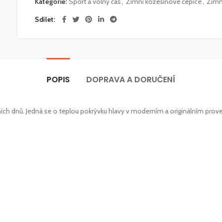
Kategorie:
Sport a volný čas
,
Zimní kožešinové čepice
,
Zimn
Sdílet
POPIS
DOPRAVA A DORUČENÍ
ch dnů. Jedná se o teplou pokrývku hlavy v moderním a originálním prov