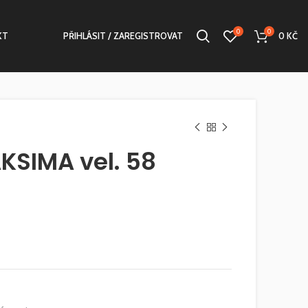
0
0
KT
PŘIHLÁSIT / ZAREGISTROVAT
0
KČ
KSIMA vel. 58