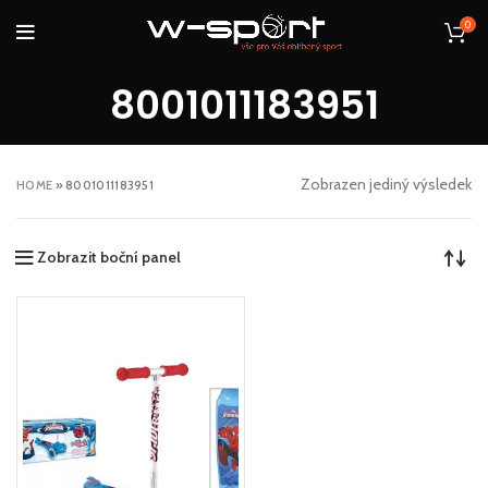
0
8001011183951
Zobrazen jediný výsledek
HOME
»
8001011183951
Zobrazit boční panel