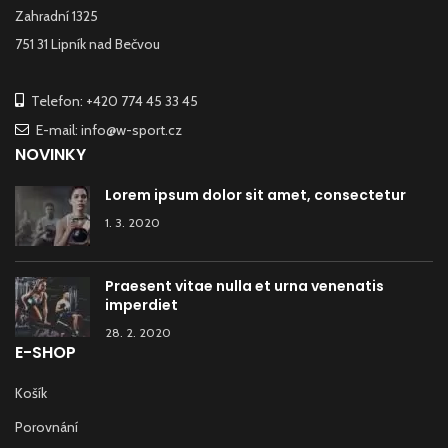
Zahradní 1325
751 31 Lipník nad Bečvou
Telefon: +420 774 45 33 45
E-mail: info@w-sport.cz
NOVINKY
Lorem ipsum dolor sit amet, consectetur
1. 3. 2020
Praesent vitae nulla et urna venenatis
imperdiet
28. 2. 2020
E-SHOP
Košík
Porovnání