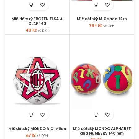
Míč dětský FROZEN ELSA A
Míč dětský MIX sada 12ks
OLAF 140
284
Kč
vč DPH
48
Kč
vč DPH
Míč dětský MONDO A.C. Milan
Míč dětský MONDO ALPHABET
and NUMBERS 140 mm
67
Kč
vč DPH