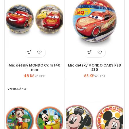
Míč dětský MONDO Cars 140
Míč dětský MONDO CARS RED
mm
230
48
Kč
63
Kč
vč DPH
vč DPH
VYPRODÁNO