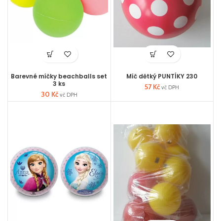
Barevné míčky beachballs set
Míč dětký PUNTÍKY 230
3 ks
57
Kč
vč DPH
30
Kč
vč DPH