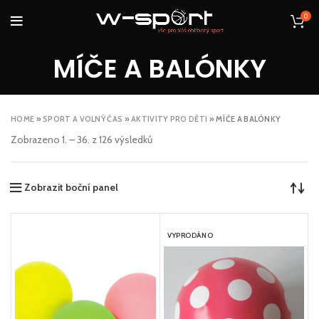
0
MÍČE A BALÓNKY
HOME
»
SPORT A VOLNÝ ČAS
»
AKTIVITY PRO DĚTI
»
MÍČE A BALÓNKY
Zobrazeno 1. – 36. z 126 výsledků
Zobrazit boční panel
VYPRODÁNO