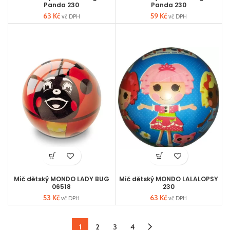
Panda 230
Panda 230
63
Kč
59
Kč
vč DPH
vč DPH
Míč dětský MONDO LADY BUG
Míč dětský MONDO LALALOPSY
06518
230
53
Kč
63
Kč
vč DPH
vč DPH
1
2
3
4