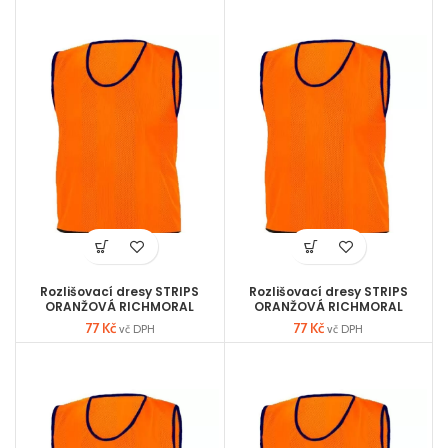
Rozlišovací dresy STRIPS
Rozlišovací dresy STRIPS
ORANŽOVÁ RICHMORAL
ORANŽOVÁ RICHMORAL
velikost L
velikost M
77
Kč
77
Kč
vč DPH
vč DPH