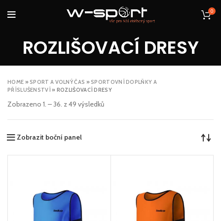
0
ROZLIŠOVACÍ DRESY
HOME
»
SPORT A VOLNÝ ČAS
»
SPORTOVNÍ DOPLŇKY A
PŘÍSLUŠENSTVÍ
»
ROZLIŠOVACÍ DRESY
Zobrazeno 1. – 36. z 49 výsledků
Zobrazit boční panel