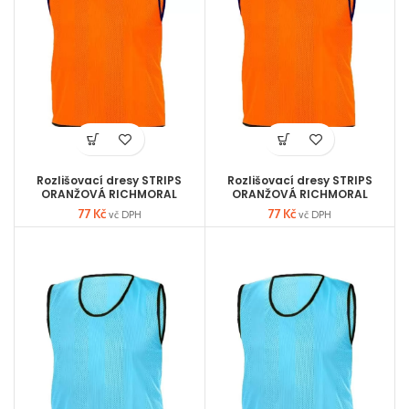
Rozlišovací dresy STRIPS
Rozlišovací dresy STRIPS
ORANŽOVÁ RICHMORAL
ORANŽOVÁ RICHMORAL
velikost S
velikost XL
77
Kč
77
Kč
vč DPH
vč DPH