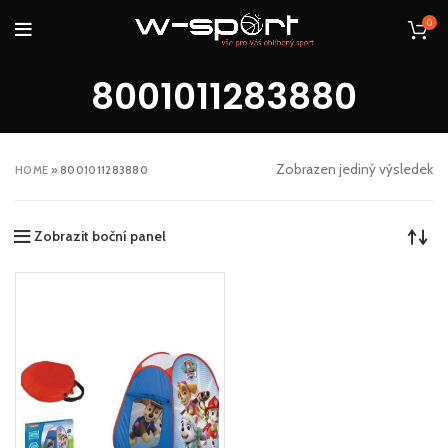
0
8001011283880
Zobrazen jediný výsledek
HOME
»
8001011283880
Zobrazit boční panel