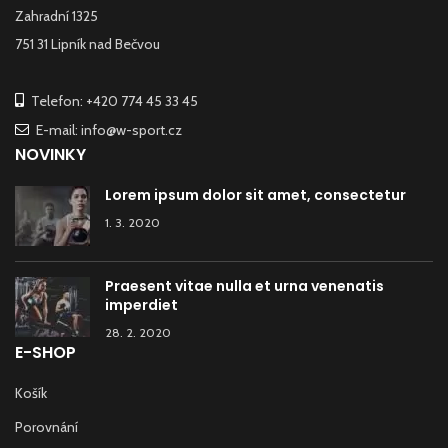
Zahradní 1325
751 31 Lipník nad Bečvou
Telefon: +420 774 45 33 45
E-mail: info@w-sport.cz
NOVINKY
Lorem ipsum dolor sit amet, consectetur
1. 3. 2020
Praesent vitae nulla et urna venenatis
imperdiet
28. 2. 2020
E-SHOP
Košík
Porovnání