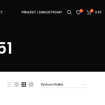
0
0
KT
PŘIHLÁSIT / ZAREGISTROVAT
0
KČ
51