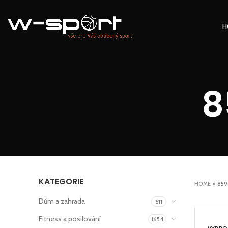
H
8
KATEGORIE
HOME
»
859
Dům a zahrada
611
Fitness a posilování
1654