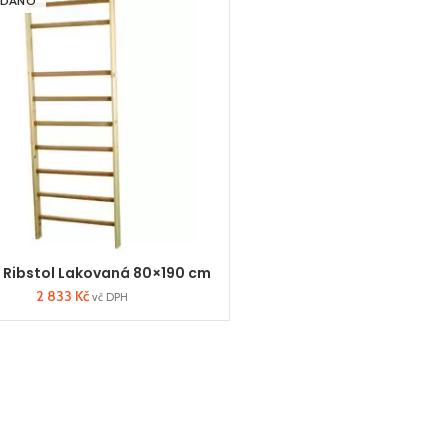
ODÁNO
 Ribstol Lakovaná 80×190 cm
2 833
Kč
vč DPH