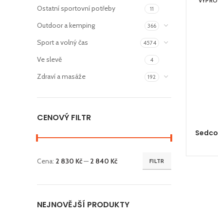
VYPR
Ostatní sportovní potřeby
11
Outdoor a kemping
366
Sport a volný čas
4574
Ve slevě
4
Zdraví a masáže
192
CENOVÝ FILTR
Sedco
Cena:
2 830 Kč
—
2 840 Kč
FILTR
Minimální
Maximální
cena
cena
NEJNOVĚJŠÍ PRODUKTY