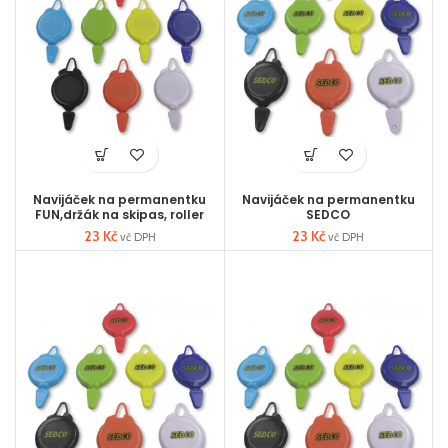
Navijáček na permanentku
Navijáček na permanentku
FUN,držák na skipas, roller
SEDCO
23
Kč
23
Kč
vč DPH
vč DPH