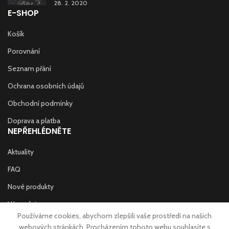
28. 2. 2020
E-SHOP
Košík
Porovnání
Seznam přání
Ochrana osobních údajů
Obchodní podmínky
Doprava a platba
NEPŘEHLÉDNĚTE
Aktuality
FAQ
Nové produkty
Výprodej
Používáme cookies, abychom zlepšili vaše prostředí na našich
Prodejny
webových stránkách. Procházením tohoto webu souhlasíte s