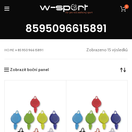
0
8595096615891
Zobrazeno 15 výsledků
HOME
»
8595096615891
Zobrazit boční panel