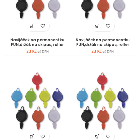
Navijáček na permanentku
Navijáček na permanentku
FUN,držák na skipas, roller
FUN,držák na skipas, roller
23
Kč
23
Kč
vč DPH
vč DPH