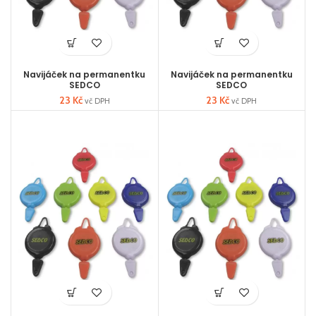
Navijáček na permanentku
Navijáček na permanentku
SEDCO
SEDCO
23
Kč
23
Kč
vč DPH
vč DPH