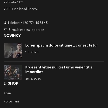
Zahradní 1325
751 31 Lipník nad Bečvou
Telefon: +420 774 45 33 45
E-mail: info@w-sport.cz
NOVINKY
Lorem ipsum dolor sit amet, consectetur
1. 3. 2020
Praesent vitae nulla et urna venenatis
imperdiet
28. 2. 2020
E-SHOP
Košík
Porovnání