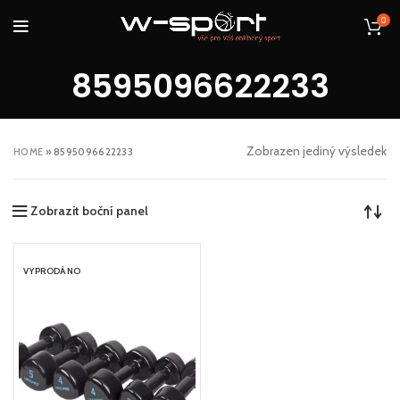
0
8595096622233
Zobrazen jediný výsledek
HOME
»
8595096622233
Zobrazit boční panel
VYPRODÁNO