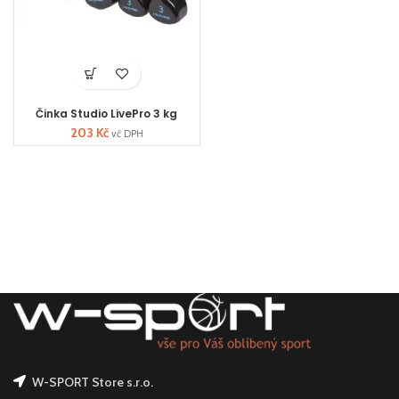
Činka Studio LivePro 3 kg
203
Kč
vč DPH
W-SPORT Store s.r.o.