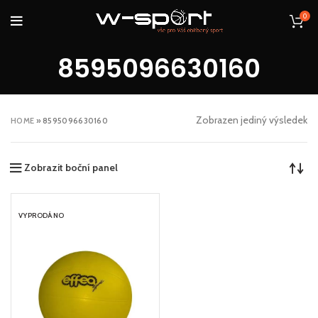
0
8595096630160
Zobrazen jediný výsledek
HOME
»
8595096630160
Zobrazit boční panel
VYPRODÁNO