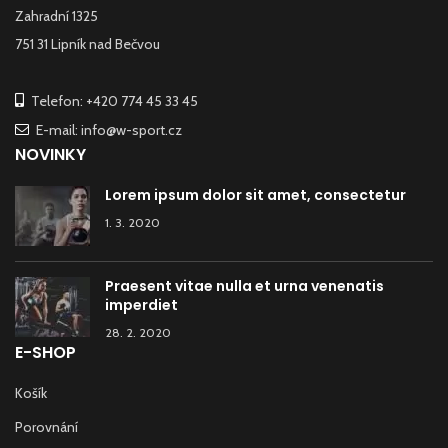
Zahradní 1325
751 31 Lipník nad Bečvou
Telefon: +420 774 45 33 45
E-mail: info@w-sport.cz
NOVINKY
Lorem ipsum dolor sit amet, consectetur
1. 3. 2020
Praesent vitae nulla et urna venenatis
imperdiet
28. 2. 2020
E-SHOP
Košík
Porovnání