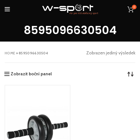
0
8595096630504
Zobrazen jediný výsledek
HOME
»
8595096630504
Zobrazit boční panel