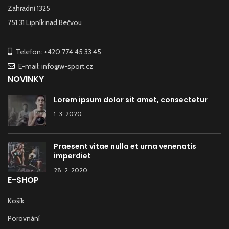
Zahradní 1325
751 31 Lipník nad Bečvou
Telefon: +420 774 45 33 45
E-mail: info@w-sport.cz
NOVINKY
Lorem ipsum dolor sit amet, consectetur
1. 3. 2020
Praesent vitae nulla et urna venenatis
imperdiet
28. 2. 2020
E-SHOP
Košík
Porovnání