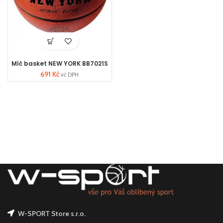
Míč basket NEW YORK BB7021S
691
Kč
vč DPH
W-SPORT Store s.r.o.