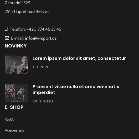
Zahradní 1325
751 31 Lipník nad Bečvou
Telefon: +420 774 45 33 45
E-mail: info@w-sport.cz
NOVINKY
Lorem ipsum dolor sit amet, consectetur
1. 3. 2020
Praesent vitae nulla et urna venenatis
imperdiet
28. 2. 2020
E-SHOP
Košík
Porovnání