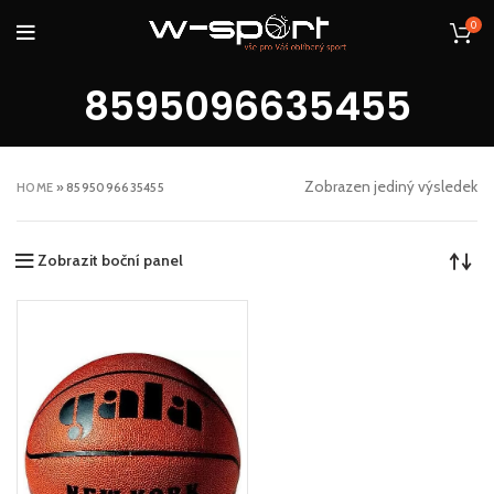
0
8595096635455
Zobrazen jediný výsledek
HOME
»
8595096635455
Zobrazit boční panel