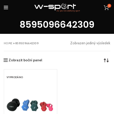
0
8595096642309
Zobrazen jediný výsledek
HOME
»
8595096642309
Zobrazit boční panel
VYPRODÁNO