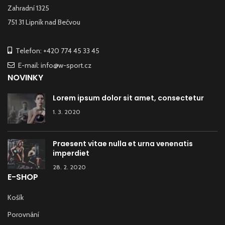
Zahradní 1325
751 31 Lipník nad Bečvou
Telefon: +420 774 45 33 45
E-mail: info@w-sport.cz
NOVINKY
Lorem ipsum dolor sit amet, consectetur
1. 3. 2020
Praesent vitae nulla et urna venenatis
imperdiet
28. 2. 2020
E-SHOP
Košík
Porovnání