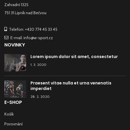
Zahradní 1325
751 31 Lipník nad Bečvou
Telefon: +420 774 45 33 45
E-mail: info@w-sport.cz
NOVINKY
Lorem ipsum dolor sit amet, consectetur
1. 3. 2020
Praesent vitae nulla et urna venenatis
imperdiet
28. 2. 2020
E-SHOP
Košík
Porovnání