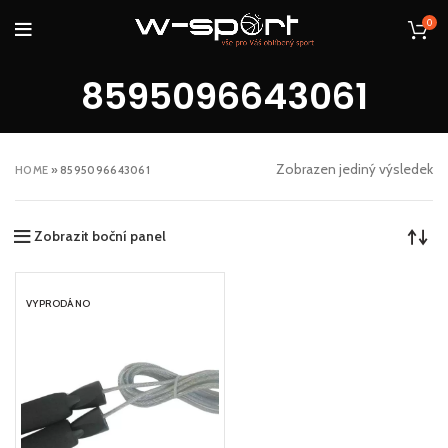
0
8595096643061
Zobrazen jediný výsledek
HOME
»
8595096643061
Zobrazit boční panel
VYPRODÁNO