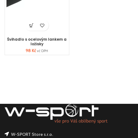
Švihadlo s ocelovým lankem a
ložisky
98
Kč
vč DPH
W-SPORT Store s.r.o.