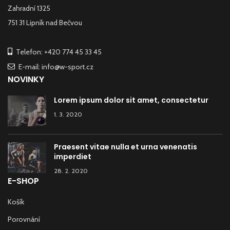
Zahradní 1325
751 31 Lipník nad Bečvou
Telefon: +420 774 45 33 45
E-mail: info@w-sport.cz
NOVINKY
Lorem ipsum dolor sit amet, consectetur
1. 3. 2020
Praesent vitae nulla et urna venenatis
imperdiet
28. 2. 2020
E-SHOP
Košík
Porovnání