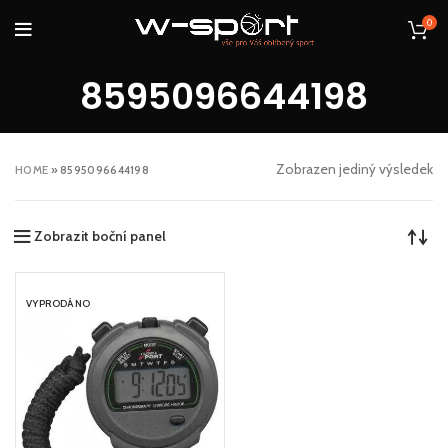
0
8595096644198
Zobrazen jediný výsledek
HOME
»
8595096644198
Zobrazit boční panel
VYPRODÁNO