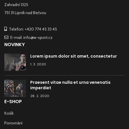
Zahradní 1325
751 31 Lipník nad Bečvou
Telefon: +420 774 45 33 45
E-mail: info@w-sport.cz
NOVINKY
Lorem ipsum dolor sit amet, consectetur
1. 3. 2020
Praesent vitae nulla et urna venenatis
imperdiet
28. 2. 2020
E-SHOP
Košík
Porovnání