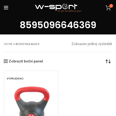
0
8595096646369
Zobrazen jediný výsledek
HOME
»
8595096646369
Zobrazit boční panel
VYPRODÁNO