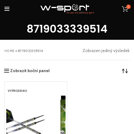
0
8719033339514
Zobrazen jediný výsledek
HOME
»
8719033339514
Zobrazit boční panel
VYPRODÁNO