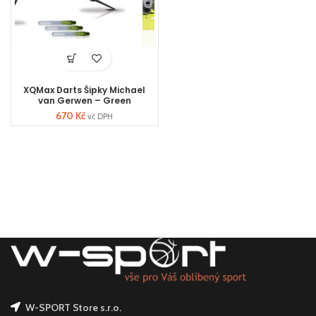
XQMax Darts Šipky Michael
van Gerwen – Green
Demolisher – 23g
670
Kč
vč DPH
W-SPORT Store s.r.o.