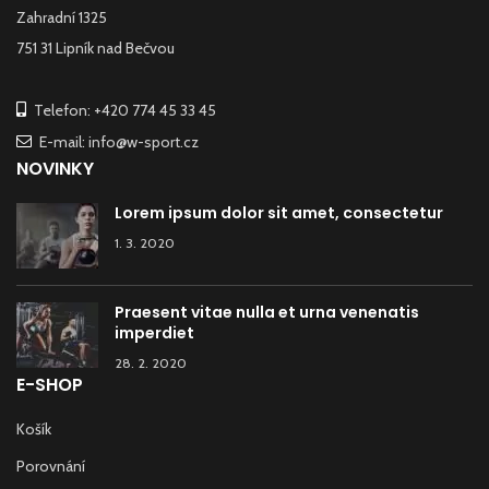
Zahradní 1325
751 31 Lipník nad Bečvou
Telefon: +420 774 45 33 45
E-mail: info@w-sport.cz
NOVINKY
Lorem ipsum dolor sit amet, consectetur
1. 3. 2020
Praesent vitae nulla et urna venenatis
imperdiet
28. 2. 2020
E-SHOP
Košík
Porovnání