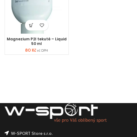
Magnezium P2I tekuté – Liquid
50 ml
80
Kč
vč DPH
W-SPORT Store s.r.o.