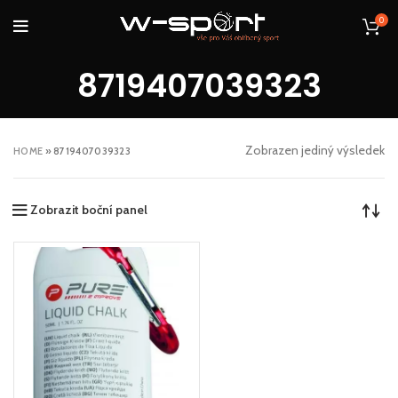
0
8719407039323
Zobrazen jediný výsledek
HOME
»
8719407039323
Zobrazit boční panel