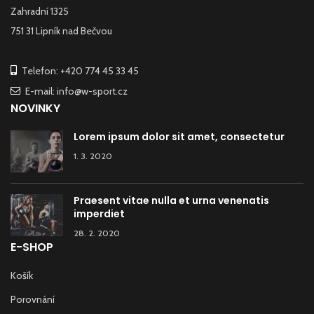
Zahradní 1325
751 31 Lipník nad Bečvou
Telefon: +420 774 45 33 45
E-mail: info@w-sport.cz
NOVINKY
Lorem ipsum dolor sit amet, consectetur
1. 3. 2020
Praesent vitae nulla et urna venenatis
imperdiet
28. 2. 2020
E-SHOP
Košík
Porovnání