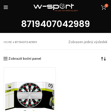
0
8719407042989
Zobrazen jediný výsledek
HOME
»
8719407042989
Zobrazit boční panel