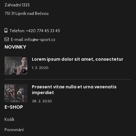
Zahradní 1325
751 31 Lipník nad Bečvou
Telefon: +420 774 45 33 45
E-mail: info@w-sport.cz
NOVINKY
Lorem ipsum dolor sit amet, consectetur
1. 3. 2020
Praesent vitae nulla et urna venenatis
imperdiet
28. 2. 2020
E-SHOP
Košík
Porovnání