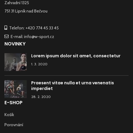
Zahradní 1325
751 31 Lipník nad Bečvou
Telefon: +420 774 45 33 45
E-mail: info@w-sport.cz
NOVINKY
Lorem ipsum dolor sit amet, consectetur
1. 3. 2020
Praesent vitae nulla et urna venenatis
imperdiet
28. 2. 2020
E-SHOP
Košík
Porovnání