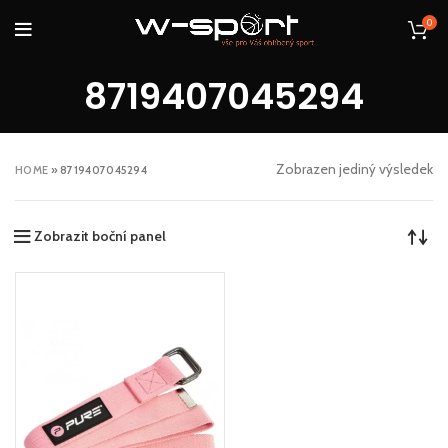
0
8719407045294
Zobrazen jediný výsledek
HOME
»
8719407045294
Zobrazit boční panel