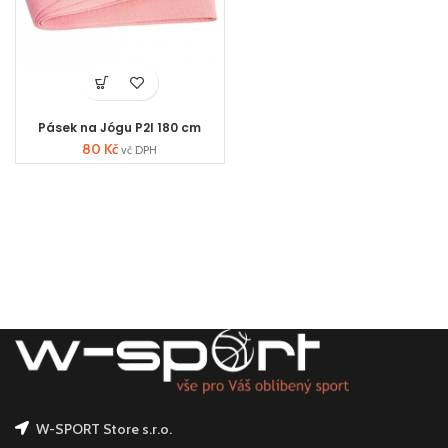
Pásek na Jógu P2I 180 cm
80
Kč
vč DPH
W-SPORT Store s.r.o.