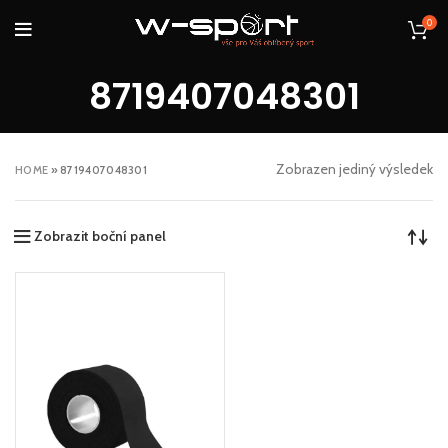
0
8719407048301
Zobrazen jediný výsledek
HOME
»
8719407048301
Zobrazit boční panel