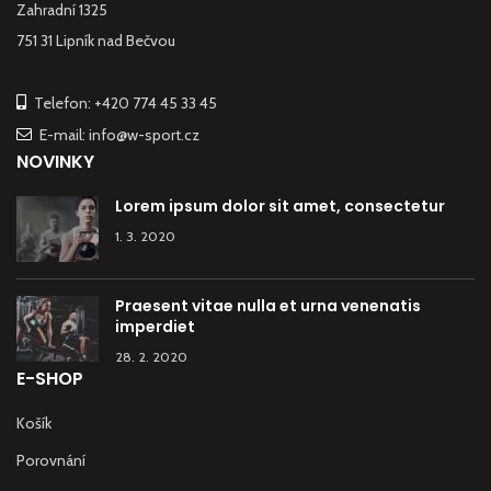
Zahradní 1325
751 31 Lipník nad Bečvou
Telefon: +420 774 45 33 45
E-mail: info@w-sport.cz
NOVINKY
Lorem ipsum dolor sit amet, consectetur
1. 3. 2020
Praesent vitae nulla et urna venenatis
imperdiet
28. 2. 2020
E-SHOP
Košík
Porovnání