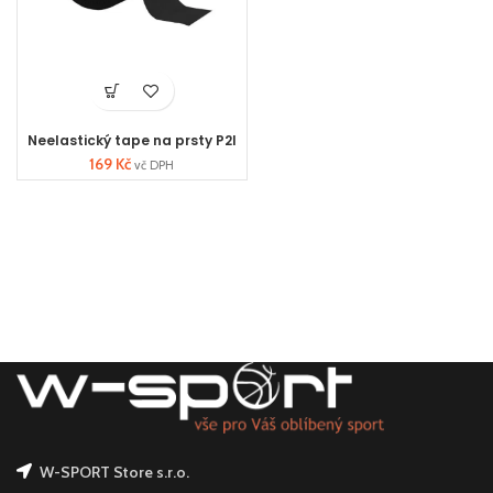
Neelastický tape na prsty P2I
169
Kč
vč DPH
W-SPORT Store s.r.o.