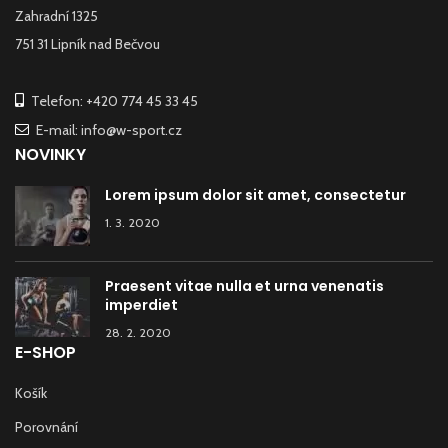
Zahradní 1325
751 31 Lipník nad Bečvou
Telefon: +420 774 45 33 45
E-mail: info@w-sport.cz
NOVINKY
Lorem ipsum dolor sit amet, consectetur
1. 3. 2020
Praesent vitae nulla et urna venenatis
imperdiet
28. 2. 2020
E-SHOP
Košík
Porovnání