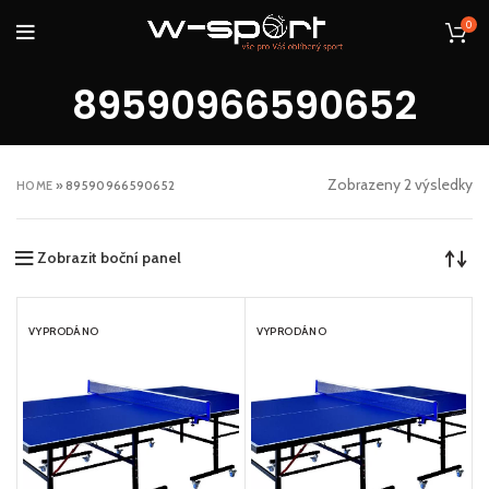
0
89590966590652
Zobrazeny 2 výsledky
HOME
»
89590966590652
Zobrazit boční panel
VYPRODÁNO
VYPRODÁNO