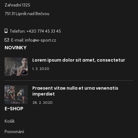
Zahradní 1325
751 31 Lipník nad Bečvou
Telefon: +420 774 45 33 45
E-mail: info@w-sport.cz
NOVINKY
Lorem ipsum dolor sit amet, consectetur
1. 3. 2020
Praesent vitae nulla et urna venenatis
imperdiet
28. 2. 2020
E-SHOP
Košík
Porovnání