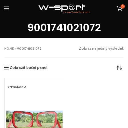
0
9001741021072
Zobrazen jediný výsledek
HOME
»
9001741021072
Zobrazit boční panel
VYPRODÁNO