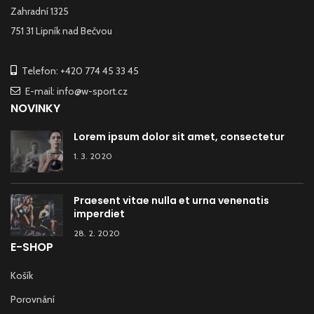
Zahradní 1325
751 31 Lipník nad Bečvou
Telefon: +420 774 45 33 45
E-mail: info@w-sport.cz
NOVINKY
Lorem ipsum dolor sit amet, consectetur
1. 3. 2020
Praesent vitae nulla et urna venenatis
imperdiet
28. 2. 2020
E-SHOP
Košík
Porovnání