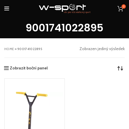
0
9001741022895
Zobrazen jediný výsledek
HOME
»
9001741022895
Zobrazit boční panel