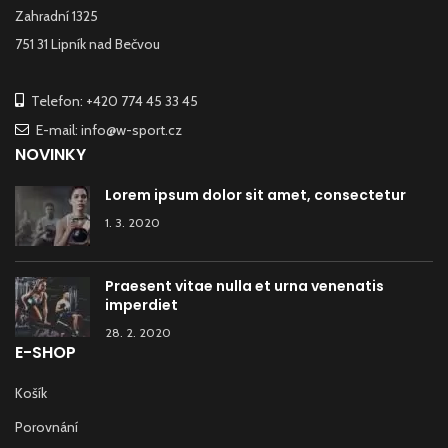
Zahradní 1325
751 31 Lipník nad Bečvou
Telefon: +420 774 45 33 45
E-mail: info@w-sport.cz
NOVINKY
Lorem ipsum dolor sit amet, consectetur
1. 3. 2020
Praesent vitae nulla et urna venenatis
imperdiet
28. 2. 2020
E-SHOP
Košík
Porovnání