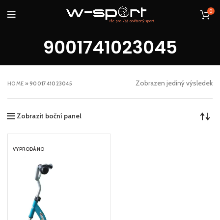
0
9001741023045
Zobrazen jediný výsledek
HOME
»
9001741023045
Zobrazit boční panel
VYPRODÁNO