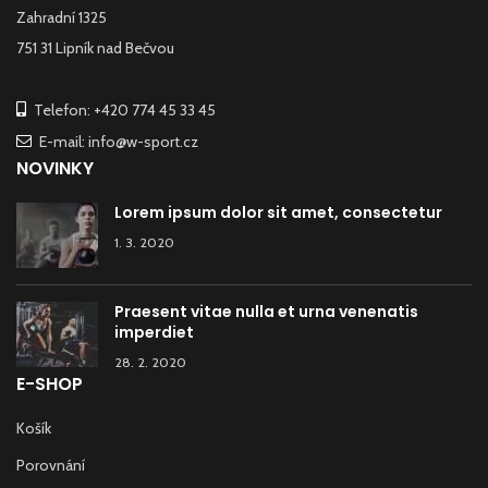
Zahradní 1325
751 31 Lipník nad Bečvou
Telefon: +420 774 45 33 45
E-mail: info@w-sport.cz
NOVINKY
Lorem ipsum dolor sit amet, consectetur
1. 3. 2020
Praesent vitae nulla et urna venenatis
imperdiet
28. 2. 2020
E-SHOP
Košík
Porovnání