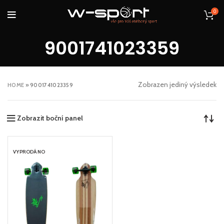
0
9001741023359
Zobrazen jediný výsledek
HOME
»
9001741023359
Zobrazit boční panel
VYPRODÁNO