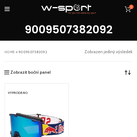
0
9009507382092
Zobrazen jediný výsledek
HOME
»
9009507382092
Zobrazit boční panel
VYPRODÁNO