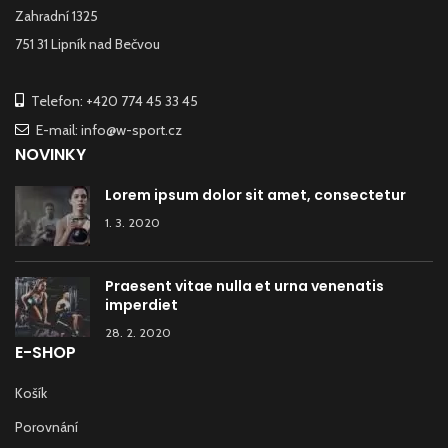
Zahradní 1325
751 31 Lipník nad Bečvou
Telefon: +420 774 45 33 45
E-mail: info@w-sport.cz
NOVINKY
Lorem ipsum dolor sit amet, consectetur
1. 3. 2020
Praesent vitae nulla et urna venenatis
imperdiet
28. 2. 2020
E-SHOP
Košík
Porovnání